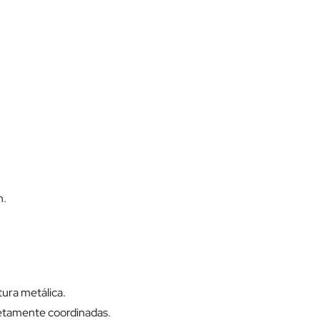
n.
tura metálica.
letamente coordinadas.