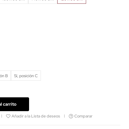
ión B
Sí, posición C
l carrito
Añadir a la Lista de deseos
Comparar