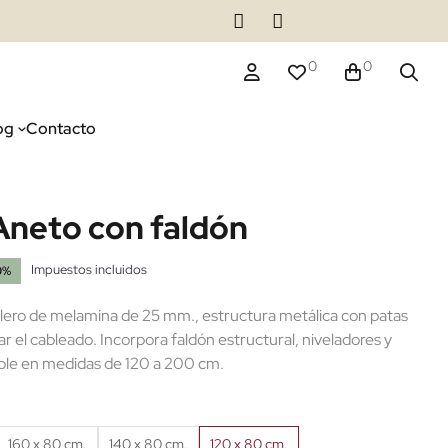
0
0
og
Contacto
Aneto con faldón
Impuestos incluidos
0%
lero de melamina de 25 mm., estructura metálica con patas
tar el cableado. Incorpora faldón estructural, niveladores y
ible en medidas de 120 a 200 cm.
160 x 80 cm.
140 x 80 cm.
120 x 80 cm.