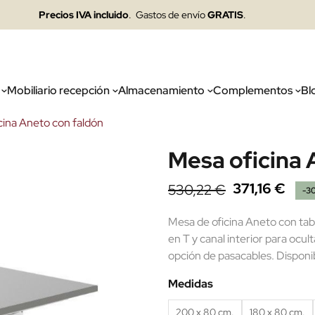
Precios IVA incluido
. Gastos de envío
GRATIS
.
Mobiliario recepción
Almacenamiento
Complementos
Bl
cina Aneto con faldón
Mesa oficina 
371,16 €
530,22 €
-3
Mesa de oficina Aneto con tab
en T y canal interior para ocul
opción de pasacables. Dispon
Medidas
200 x 80 cm.
180 x 80 cm.