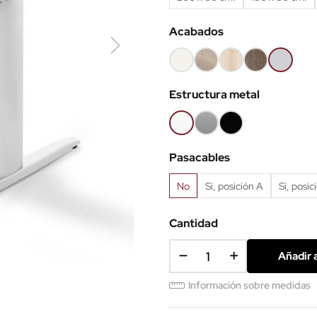
Acabados
Blanco
Olmo
Acacia
Nebraska
Gris
claro
claro
Estructura metal
Blanco
Gris
Negro
aluminio
Pasacables
No
Sí, posición A
Sí, posic
Cantidad
Añadir a
Información sobre medidas