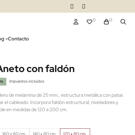
0
0
og
Contacto
Aneto con faldón
Impuestos incluidos
0%
lero de melamina de 25 mm., estructura metálica con patas
tar el cableado. Incorpora faldón estructural, niveladores y
ible en medidas de 120 a 200 cm.
160 x 80 cm.
140 x 80 cm.
120 x 80 cm.