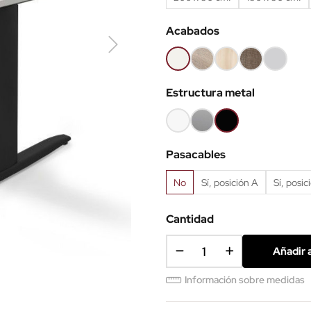
Acabados
Blanco
Olmo
Acacia
Nebraska
Gris
claro
claro
Estructura metal
Blanco
Gris
Negro
aluminio
Pasacables
No
Sí, posición A
Sí, posic
Cantidad
Añadir a
Información sobre medidas