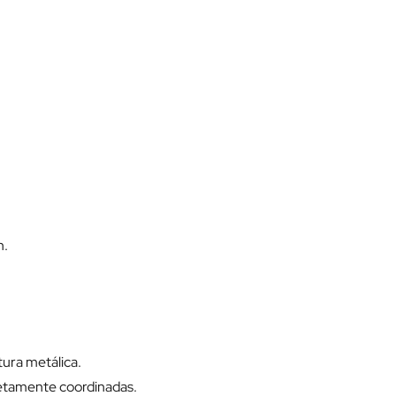
n.
tura metálica.
letamente coordinadas.