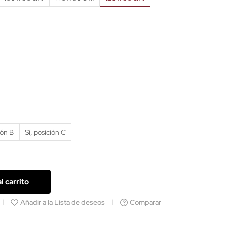
ión B
Sí, posición C
l carrito
Añadir a la Lista de deseos
Comparar