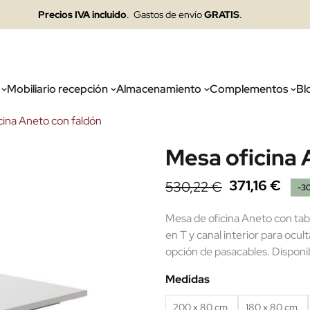
Precios IVA incluido
. Gastos de envío
GRATIS
.
Mobiliario recepción
Almacenamiento
Complementos
Bl
cina Aneto con faldón
Mesa oficina 
371,16 €
530,22 €
-3
Mesa de oficina Aneto con tab
en T y canal interior para ocul
opción de pasacables. Dispon
Medidas
200 x 80 cm.
180 x 80 cm.