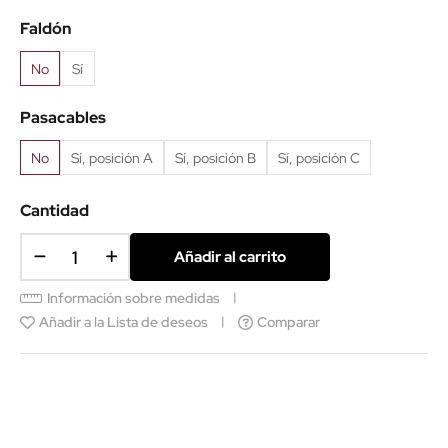
aluminio
Faldón
No
Sí
Pasacables
No
Sí, posición A
Sí, posición B
Sí, posición C
Cantidad
Añadir al carrito
Información sobre medidas
Añadir a la Lista de deseos
Comparar