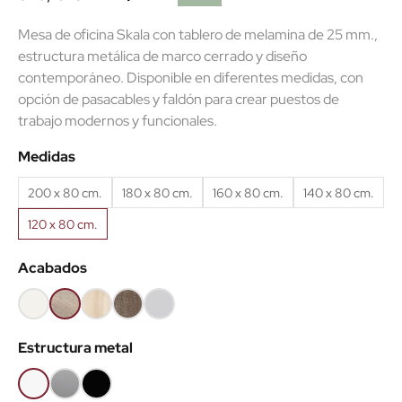
Mesa de oficina Skala con tablero de melamina de 25 mm.,
estructura metálica de marco cerrado y diseño
contemporáneo. Disponible en diferentes medidas, con
opción de pasacables y faldón para crear puestos de
(4 reseñas)
trabajo modernos y funcionales.
Medidas
200 x 80 cm.
180 x 80 cm.
160 x 80 cm.
140 x 80 cm.
120 x 80 cm.
Acabados
Blanco
Olmo
Acacia
Nebraska
Gris
claro
claro
Estructura metal
Blanco
Gris
Negro