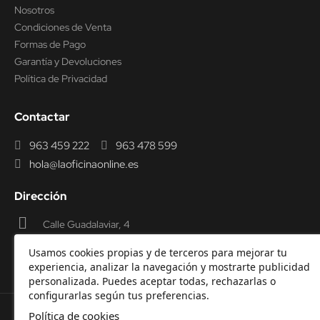
Nosotros
Condiciones de Venta
Formas de Pago
Garantía y Devoluciones
Política de Privacidad
Contactar
963 459 222
963 478 599
hola@laoficinaonline.es
Dirección
Calle Guadalaviar, 4
46009 Valencia
Usamos cookies propias y de terceros para mejorar tu
experiencia, analizar la navegación y mostrarte publicidad
personalizada. Puedes aceptar todas, rechazarlas o
configurarlas según tus preferencias.
Política de cookies