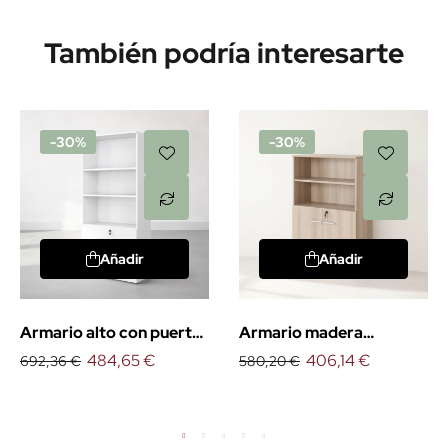
También podría interesarte
-30%
-30%
Añadir
Añadir
Armario alto con puertas
Armario madera
bajas
484,65 €
mediano con puertas
406,14 €
692,36 €
580,20 €
bajas