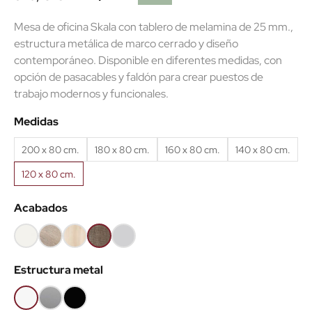
Mesa de oficina Skala con tablero de melamina de 25 mm.,
estructura metálica de marco cerrado y diseño
contemporáneo. Disponible en diferentes medidas, con
opción de pasacables y faldón para crear puestos de
(4 reseñas)
trabajo modernos y funcionales.
Medidas
200 x 80 cm.
180 x 80 cm.
160 x 80 cm.
140 x 80 cm.
120 x 80 cm.
Acabados
Blanco
Olmo
Acacia
Nebraska
Gris
claro
claro
Estructura metal
Blanco
Gris
Negro