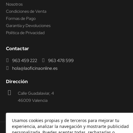
Nosotros
Condiciones de Venta
Formas de Pago
Garantía y Devoluciones
Política de Privacidad
Contactar
963 459 222
963 478 599
hola@laoficinaonline.es
Dirección
Calle Guadalaviar, 4
46009 Valencia
Usamos cookies propias y de terceros para mejorar tu
experiencia, analizar la navegación y mostrarte publicidad
personalizada. Puedes aceptar todas, rechazarlas o