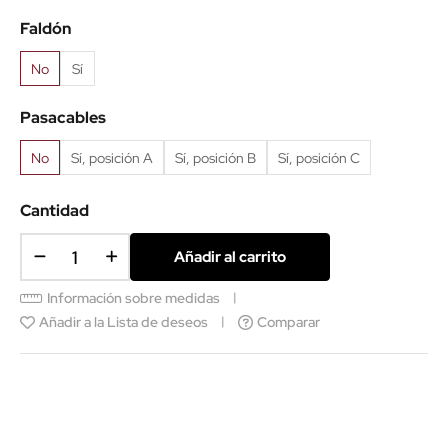
aluminio
Faldón
No
Sí
Pasacables
No
Sí, posición A
Sí, posición B
Sí, posición C
Cantidad
Añadir al carrito
Información sobre medidas
Añadir a la Lista de deseos
Comparar