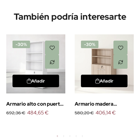
También podría interesarte
-30%
-30%
Añadir
Añadir
Armario alto con puertas
Armario madera
bajas
484,65 €
mediano con puertas
406,14 €
692,36 €
580,20 €
bajas