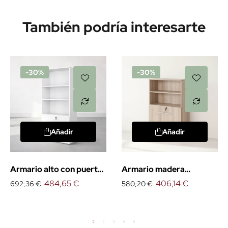
También podría interesarte
-30%
-30%
Añadir
Añadir
Armario alto con puertas
Armario madera
bajas
484,65 €
mediano con puertas
406,14 €
692,36 €
580,20 €
bajas