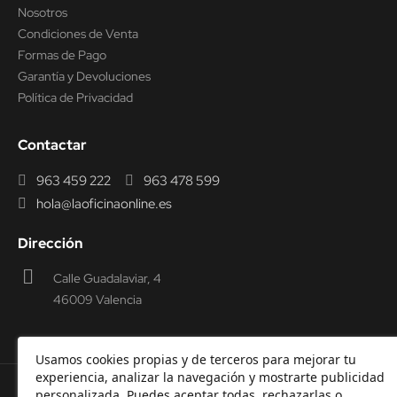
Nosotros
Condiciones de Venta
Formas de Pago
Garantía y Devoluciones
Política de Privacidad
Contactar
963 459 222
963 478 599
hola@laoficinaonline.es
Dirección
Calle Guadalaviar, 4
46009 Valencia
Usamos cookies propias y de terceros para mejorar tu
experiencia, analizar la navegación y mostrarte publicidad
personalizada. Puedes aceptar todas, rechazarlas o