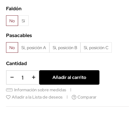
aluminio
Faldón
No
Sí
Pasacables
No
Sí, posición A
Sí, posición B
Sí, posición C
Cantidad
Añadir al carrito
Información sobre medidas
Añadir a la Lista de deseos
Comparar