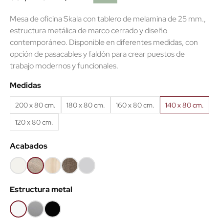
Mesa de oficina Skala con tablero de melamina de 25 mm.,
estructura metálica de marco cerrado y diseño
contemporáneo. Disponible en diferentes medidas, con
opción de pasacables y faldón para crear puestos de
(4 reseñas)
trabajo modernos y funcionales.
Medidas
200 x 80 cm.
180 x 80 cm.
160 x 80 cm.
140 x 80 cm.
120 x 80 cm.
Acabados
Blanco
Olmo
Acacia
Nebraska
Gris
claro
claro
Estructura metal
Blanco
Gris
Negro