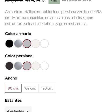
557,81 €
Impuestos incluidos
-15%
Armario metálico monoblock de persiana vertical de 198
cm. Máxima capacidad de archivo para oficinas, con
estructura soldada de fábrica y gran resistencia.
Color armario
Negro
Plata
Gris
Blanco
Súper
RAL9005
RAL9006
RAL7035
RAL9010
blanco
Color persiana
RAL9003
Negro
Plata
Gris
Blanco
Súper
RAL9005
RAL9006
RAL7035
RAL9010
blanco
Ancho
RAL9003
80 cm.
102 cm.
120 cm.
Estantes