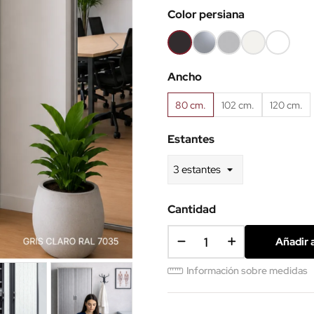
Color persiana
RAL9003
Negro
Plata
Gris
Blanco
Súper
RAL9005
RAL9006
RAL7035
RAL9010
blanco
Ancho
RAL9003
80 cm.
102 cm.
120 cm.
Estantes
Cantidad
Añadir a
Información sobre medidas