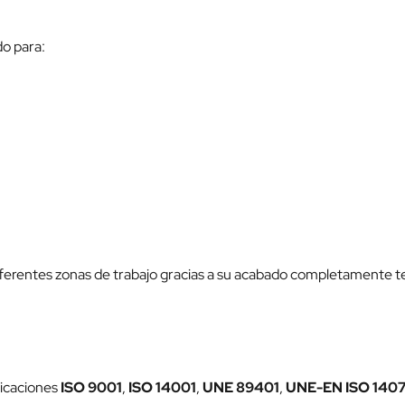
do para:
erentes zonas de trabajo gracias a su acabado completamente ter
ficaciones
ISO 9001
,
ISO 14001
,
UNE 89401
,
UNE-EN ISO 140