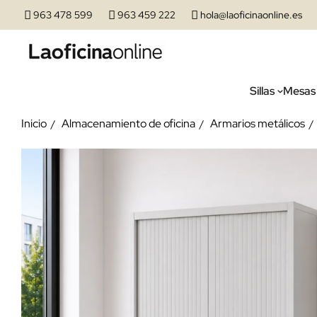
963 478 599
963 459 222
hola@laoficinaonline.es
Sillas
Mesas
Inicio
Almacenamiento de oficina
Armarios metálicos