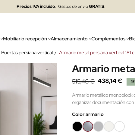
Precios IVA incluido
. Gastos de envío
GRATIS
.
Mobiliario recepción
Almacenamiento
Complementos
Bl
Puertas persiana vertical
Armario metal persiana vertical 181 
Armario metal
438,14 €
515,46 €
-1
Armario metálico monoblock de
organizar documentación con m
Color armario
Negro
Plata
Gris
Blanco
Súper
RAL9005
RAL9006
RAL7035
RAL9010
blanco