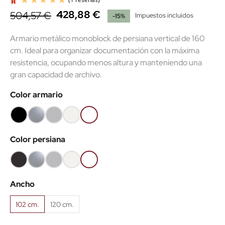
428,88 €
504,57 €
Impuestos incluidos
-15%
Armario metálico monoblock de persiana vertical de 160
cm. Ideal para organizar documentación con la máxima
resistencia, ocupando menos altura y manteniendo una
gran capacidad de archivo.
(1 reseñas)
Color armario
Negro
Plata
Gris
Blanco
Súper
RAL9005
RAL9006
RAL7035
RAL9010
blanco
Color persiana
RAL9003
Negro
Plata
Gris
Blanco
Súper
RAL9005
RAL9006
RAL7035
RAL9010
blanco
Ancho
RAL9003
102 cm.
120 cm.