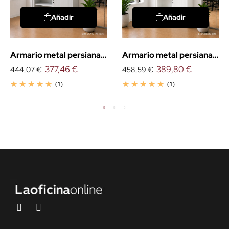
Añadir
Añadir
Armario metal persiana
Armario metal persiana
vertical 105cm.
377,46 €
vertical 145cm.
389,80 €
444,07 €
458,59 €
(1)
(1)