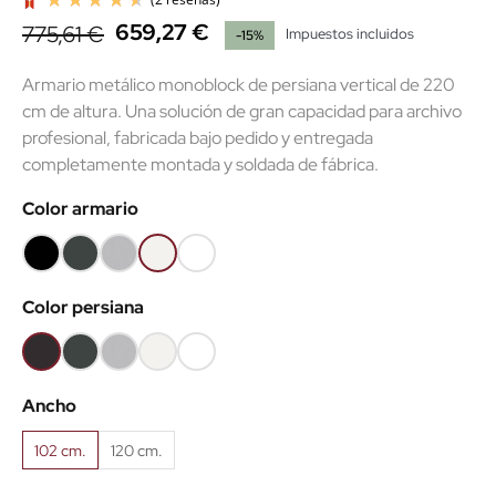
659,27 €
775,61 €
Impuestos incluidos
-15%
Armario metálico monoblock de persiana vertical de 220
cm de altura. Una solución de gran capacidad para archivo
profesional, fabricada bajo pedido y entregada
completamente montada y soldada de fábrica.
(2 reseñas)
Color armario
Negro
Gris
Gris
Blanco
Súper
RAL9005
grafito
RAL7035
RAL9010
blanco
Color persiana
RAL7016
RAL9003
Negro
Gris
Gris
Blanco
Súper
RAL9005
grafito
RAL7035
RAL9010
blanco
Ancho
RAL7016
RAL9003
102 cm.
120 cm.