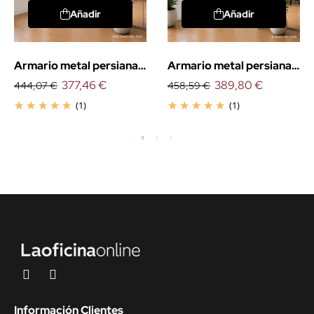
Añadir
Añadir
Armario metal persiana
Armario metal persiana
vertical 105cm.
377,46 €
vertical 145cm.
389,80 €
444,07 €
458,59 €
(1)
(1)
Información Clientes