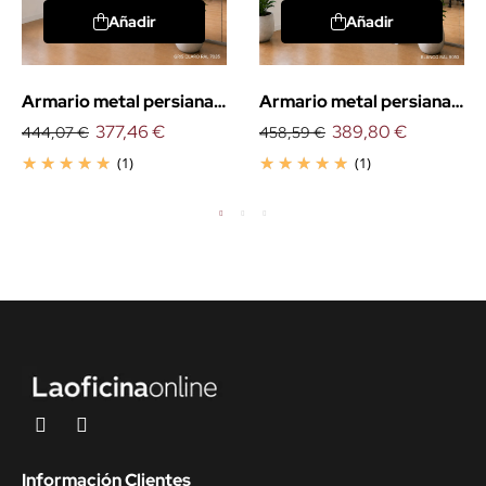
Añadir
Añadir
Armario metal persiana
Armario metal persiana
vertical 105cm.
377,46 €
vertical 145cm.
389,80 €
444,07 €
458,59 €
(1)
(1)
Información Clientes