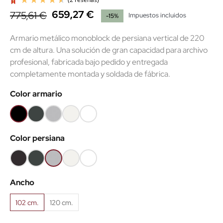
659,27 €
775,61 €
Impuestos incluidos
-15%
Armario metálico monoblock de persiana vertical de 220
cm de altura. Una solución de gran capacidad para archivo
profesional, fabricada bajo pedido y entregada
completamente montada y soldada de fábrica.
(2 reseñas)
Color armario
Negro
Gris
Gris
Blanco
Súper
RAL9005
grafito
RAL7035
RAL9010
blanco
Color persiana
RAL7016
RAL9003
Negro
Gris
Gris
Blanco
Súper
RAL9005
grafito
RAL7035
RAL9010
blanco
Ancho
RAL7016
RAL9003
102 cm.
120 cm.