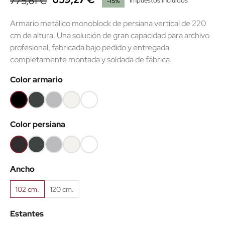
775,61 €
Impuestos incluidos
-15%
Armario metálico monoblock de persiana vertical de 220
cm de altura. Una solución de gran capacidad para archivo
profesional, fabricada bajo pedido y entregada
completamente montada y soldada de fábrica.
Color armario
Negro
Gris
Gris
Blanco
Súper
RAL9005
grafito
RAL7035
RAL9010
blanco
Color persiana
RAL7016
RAL9003
Negro
Gris
Gris
Blanco
Súper
RAL9005
grafito
RAL7035
RAL9010
blanco
Ancho
RAL7016
RAL9003
102 cm.
120 cm.
Estantes