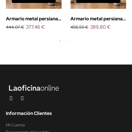
Armario metal persiana
Armario metal persiana
vertical 105cm.
377,46 €
vertical 145cm.
389,80 €
444,07 €
458,59 €
Información Clientes
Mi Cuenta