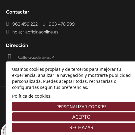
Contactar
963 459 222
963 478 599
hola@laoficinaonline.es
Dirección
Calle Guadalaviar, 4
46009 Valencia
Usamos cookies propias y de terceros para mejorar tu
experiencia, analizar la navegación y mostrarte publicidad
personalizada. Puedes aceptar todas, rechazarlas o
configurarlas según tus preferencias.
Política de cookies
© 2000-2026 Laoficinaonline.
SIDEOFFICE, S.L. CIF
PERSONALIZAR COOKIES
B98914336 -
Aviso Legal
-
Política de cookies
-
Política de
Privacidad
-
Garantía y Devoluciones.
ACEPTO
RECHAZAR
8.9
/10