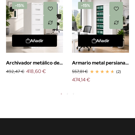
-15%
-15%
Añadir
Añadir
Archivador metálico de
Armario metal persiana
4 cajones
418,60 €
vertical 198cm.
492,47 €
557,81 €
(2)
474,14 €