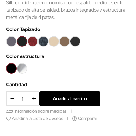
Silla confidente ergonómica con respaldo medio, asiento
tapizado de alta densidad, brazos integrados y estructura
metálica fija de 4 patas.
Color Tapizado
Gris
Negro
Rojo
Azul
Ecopiel
Ecopiel
Ecopiel
B108
8033
MR7
MR01
Beige
Marrón
Negra
Color estructura
Negro
Cromo
Cantidad
Añadir al carrito
Información sobre medidas
Añadir a la Lista de deseos
Comparar