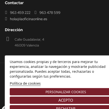
Contactar
963 459 222
963 478 599
hola@laoficinaonline.es
Dirección
Calle Guadalaviar, 4
46009 Valencia
Usamos cookies propias y de terceros para mejorar tu
experiencia, analizar la navegación y mostrarte publicidad
personalizada. Puedes aceptar todas, rechazarlas o
© 2000-2026 Laoficinaonline.
SIDEOFFICE, S.L. CIF
configurarlas según tus preferencias.
B98914336 -
Aviso Legal
-
Política de cookies
-
Política de
Política de cookies
Privacidad
-
Garantía y Devoluciones.
PERSONALIZAR COOKIES
ACEPTO
RECHAZAR