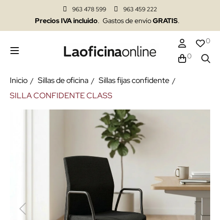
963 478 599
963 459 222
Precios IVA incluido
. Gastos de envío
GRATIS
.
0
0
Inicio
Sillas de oficina
Sillas fijas confidente
SILLA CONFIDENTE CLASS