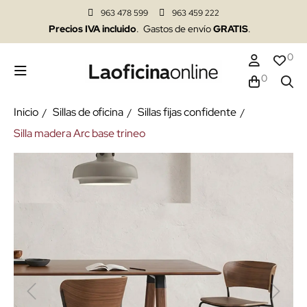
963 478 599
963 459 222
Precios IVA incluido
. Gastos de envío
GRATIS
.
0
0
Inicio
Sillas de oficina
Sillas fijas confidente
Silla madera Arc base trineo