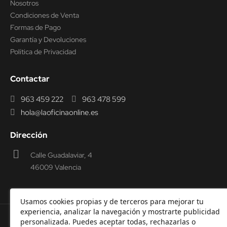
Nosotros
Condiciones de Venta
Formas de Pago
Garantía y Devoluciones
Política de Privacidad
Contactar
963 459 222
963 478 599
hola@laoficinaonline.es
Dirección
Calle Guadalaviar, 4
46009 Valencia
Usamos cookies propias y de terceros para mejorar tu
experiencia, analizar la navegación y mostrarte publicidad
personalizada. Puedes aceptar todas, rechazarlas o
© 2000-2026 Laoficinaonline.
SIDEOFFICE, S.L. CIF