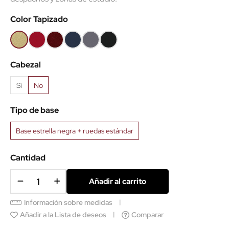
Color Tapizado
Beige
Rojo
Granate
Azul
Gris
Negro
B1005
B79
B109
B6098
B8010
B9
Cabezal
Sí
No
Tipo de base
Base estrella negra + ruedas estándar
Cantidad
Añadir al carrito
Información sobre medidas
Añadir a la Lista de deseos
Comparar