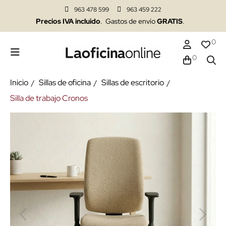
963 478 599
963 459 222
Precios IVA incluido
. Gastos de envío
GRATIS
.
0
0
Inicio
Sillas de oficina
Sillas de escritorio
Silla de trabajo Cronos