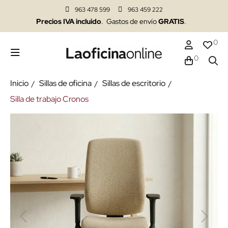
963 478 599
963 459 222
Precios IVA incluido
. Gastos de envío
GRATIS
.
0
0
Inicio
Sillas de oficina
Sillas de escritorio
Silla de trabajo Cronos