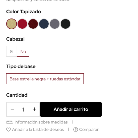
Color Tapizado
Beige
Rojo
Granate
Azul
Gris
Negro
B1005
B79
B109
B6098
B8010
B9
Cabezal
Sí
No
Tipo de base
Base estrella negra + ruedas estándar
Cantidad
Añadir al carrito
Información sobre medidas
Añadir a la Lista de deseos
Comparar