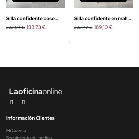
Silla confidente base
Silla confidente en malla
patín Eva
188,73 €
Eva
189,10 €
222,04 €
222,47 €
Información Clientes
Mi Cuenta
Seguimiento del pedido