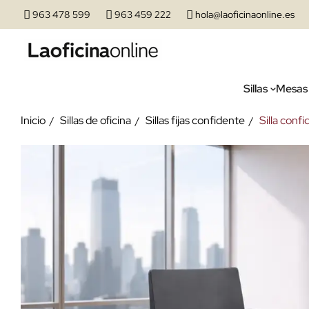
963 478 599
963 459 222
hola@laoficinaonline.es
Sillas
Mesas
Inicio
Sillas de oficina
Sillas fijas confidente
Silla conf