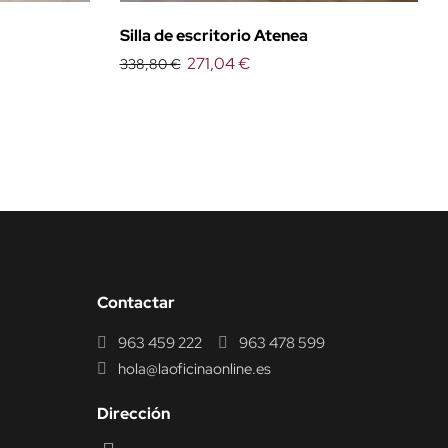
Silla de escritorio Atenea
271,04 €
338,80 €
Contactar
963 459 222
963 478 599
hola@laoficinaonline.es
Dirección