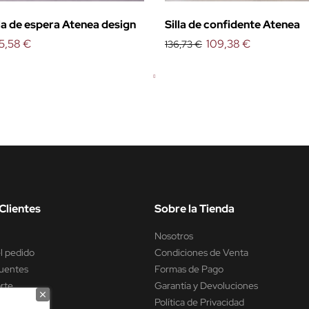
a de espera Atenea design
Silla de confidente Atenea
5,58 €
109,38 €
136,73 €
Clientes
Sobre la Tienda
Nosotros
l pedido
Condiciones de Venta
uentes
Formas de Pago
rte
Garantía y Devoluciones
encia
Política de Privacidad