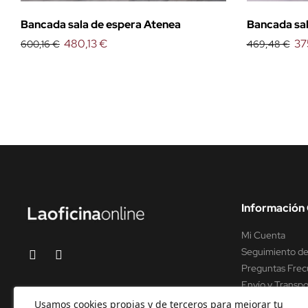
Bancada sala de espera Atenea
Bancada sal
480,13 €
37
600,16 €
469,48 €
Información 
Mi Cuenta
Seguimiento de
Preguntas Frec
Envío y Transpo
Soporte y asist
Usamos cookies propias y de terceros para mejorar tu