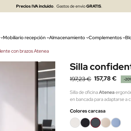
Precios IVA incluido
. Gastos de envío
GRATIS
.
Mobiliario recepción
Almacenamiento
Complementos
Bl
idente con brazos Atenea
Silla confide
157,78 €
197,23 €
-20
Silla de oficina
Atenea
ergonómi
en bancada para adaptarse a cu
Colores carcasa
Blanco
Negro
Gris
Arena
Azul
01
02
grafito
28
claro