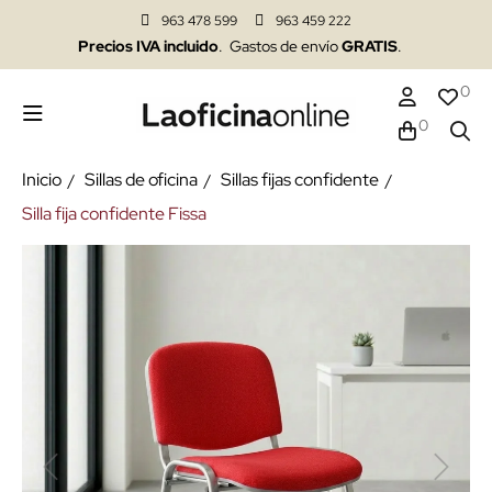
963 478 599
963 459 222
Precios IVA incluido
. Gastos de envío
GRATIS
.
0
0
Inicio
Sillas de oficina
Sillas fijas confidente
Silla fija confidente Fissa