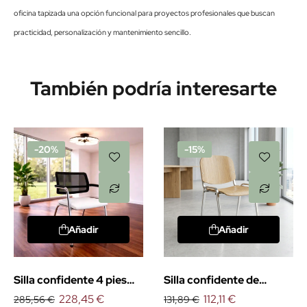
oficina tapizada una opción funcional para proyectos profesionales que buscan
practicidad, personalización y mantenimiento sencillo.
También podría interesarte
-20%
-15%
Añadir
Añadir
Silla confidente 4 pies
Silla confidente de
urban
228,45 €
madera Fissa
112,11 €
285,56 €
131,89 €