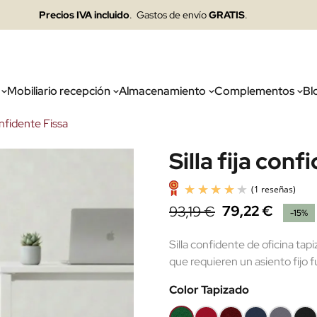
Precios IVA incluido
. Gastos de envío
GRATIS
.
Mobiliario recepción
Almacenamiento
Complementos
Bl
confidente Fissa
Silla fija conf
79,22 €
93,19 €
-15%
Silla confidente de oficina tap
que requieren un asiento fijo f
Color Tapizado
Verde
Rojo
Granate
Azul
Gris
Neg