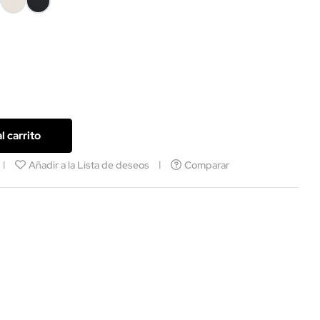
Blanca
Negra
12
l carrito
Añadir a la Lista de deseos
Comparar