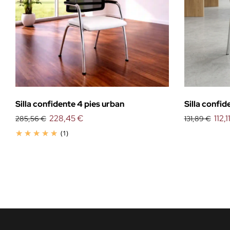
Silla confidente 4 pies urban
Silla confi
228,45 €
112,1
285,56 €
131,89 €
(1)