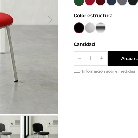
103
B79
B109
B6098
B8010
B9
Color estructura
VC
Negro
Gris
Cromada
aluminio
Cantidad
Añadir a
Información sobre medidas