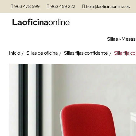
963 478 599
963 459 222
hola@laoficinaonline.es
Sillas
Mesas
Inicio
Sillas de oficina
Sillas fijas confidente
Silla fija 