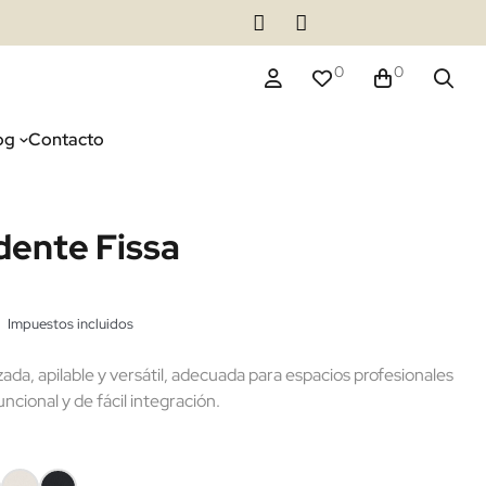
0
0
og
Contacto
idente Fissa
Impuestos incluidos
(1 reseñas)
izada, apilable y versátil, adecuada para espacios profesionales
uncional y de fácil integración.
ro
Polipiel
Polipiel