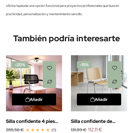
oficina tapizada una opción funcional para proyectos profesionales que buscan
practicidad, personalización y mantenimiento sencillo.
También podría interesarte
-20%
-15%
Añadir
Añadir
Silla confidente 4 pies
Silla confidente de
urban
madera Fissa
112,11 €
285,56 €
(1)
131,89 €