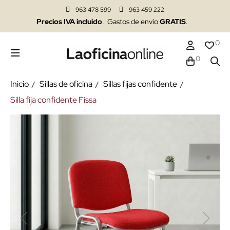
963 478 599
963 459 222
Precios IVA incluido
. Gastos de envío
GRATIS
.
0
0
Inicio
Sillas de oficina
Sillas fijas confidente
Silla fija confidente Fissa