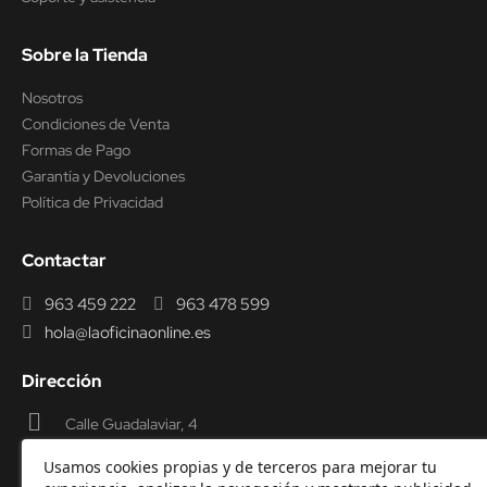
Sobre la Tienda
Nosotros
Condiciones de Venta
Formas de Pago
Garantía y Devoluciones
Política de Privacidad
Contactar
963 459 222
963 478 599
hola@laoficinaonline.es
Dirección
Calle Guadalaviar, 4
46009 Valencia
Usamos cookies propias y de terceros para mejorar tu