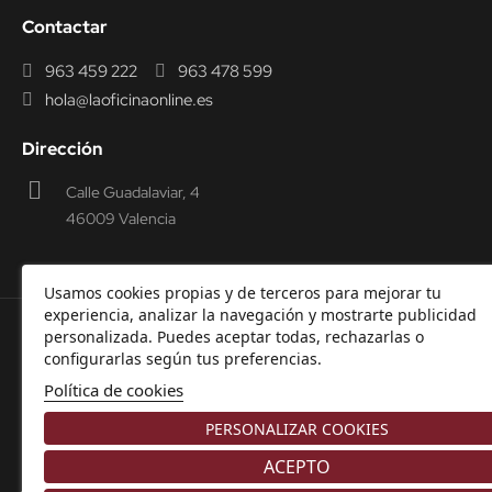
Contactar
963 459 222
963 478 599
hola@laoficinaonline.es
Dirección
Calle Guadalaviar, 4
46009 Valencia
Usamos cookies propias y de terceros para mejorar tu
experiencia, analizar la navegación y mostrarte publicidad
personalizada. Puedes aceptar todas, rechazarlas o
© 2000-2026 Laoficinaonline.
SIDEOFFICE, S.L. CIF
configurarlas según tus preferencias.
B98914336 -
Aviso Legal
-
Política de cookies
-
Política de
Política de cookies
Privacidad
-
Garantía y Devoluciones.
PERSONALIZAR COOKIES
ACEPTO