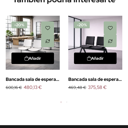
-20%
-20%
Añadir
Añadir
Bancada sala de espera
Bancada sala de espera
Atenea
480,13 €
Atenea design
375,58 €
600,16 €
469,48 €