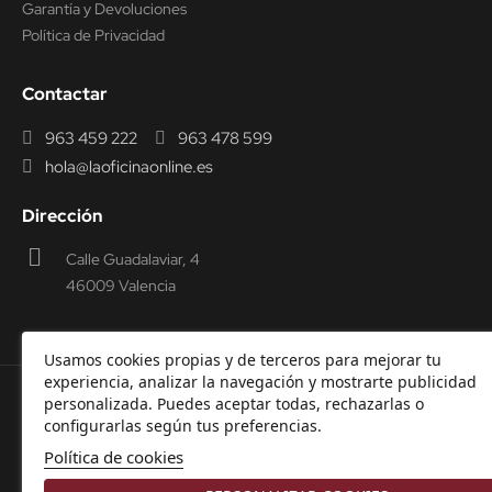
Garantía y Devoluciones
Política de Privacidad
Contactar
963 459 222
963 478 599
hola@laoficinaonline.es
Dirección
Calle Guadalaviar, 4
46009 Valencia
Usamos cookies propias y de terceros para mejorar tu
experiencia, analizar la navegación y mostrarte publicidad
personalizada. Puedes aceptar todas, rechazarlas o
© 2000-2026 Laoficinaonline.
SIDEOFFICE, S.L. CIF
configurarlas según tus preferencias.
B98914336 -
Aviso Legal
-
Política de cookies
-
Política de
Política de cookies
Privacidad
-
Garantía y Devoluciones.