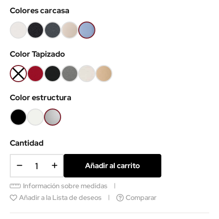
Colores carcasa
Blanco
Negro
Gris
Arena
Azul
01
02
grafito
28
32
Color Tapizado
22
No
BS
BS
Gris
Ecopiel
Ecopiel
tapizado
Rojo
Negro
H19
Blanca
Camel
Color estructura
C7
C5
Negro
Blanco
Gris
aluminio
Cantidad
Añadir al carrito
Información sobre medidas
Añadir a la Lista de deseos
Comparar