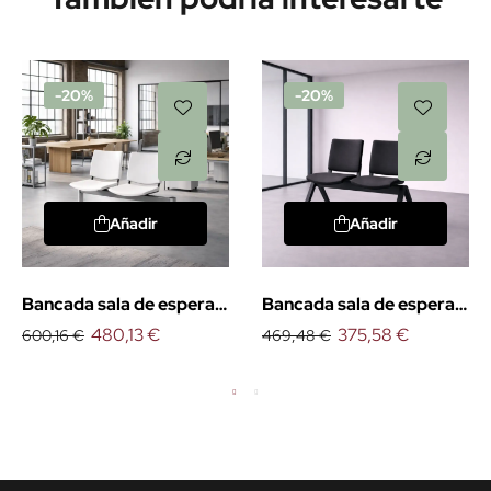
-20%
-20%
Añadir
Añadir
Bancada sala de espera
Bancada sala de espera
Atenea
480,13 €
Atenea design
375,58 €
600,16 €
469,48 €