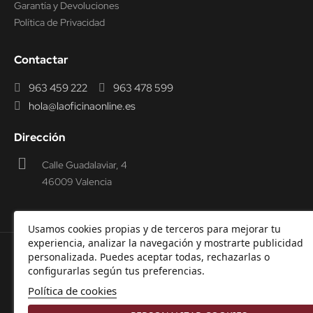
Garantía y Devoluciones
Política de Privacidad
Contactar
963 459 222
963 478 599
hola@laoficinaonline.es
Dirección
Calle Guadalaviar, 4
46009 Valencia
Usamos cookies propias y de terceros para mejorar tu
experiencia, analizar la navegación y mostrarte publicidad
personalizada. Puedes aceptar todas, rechazarlas o
© 2000-2026 Laoficinaonline.
SIDEOFFICE, S.L. CIF
configurarlas según tus preferencias.
B98914336 -
Aviso Legal
-
Política de cookies
-
Política de
Política de cookies
Privacidad
-
Garantía y Devoluciones.