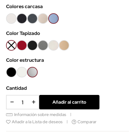
Colores carcasa
Blanco
Negro
Gris
Arena
Azul
01
02
grafito
28
32
Color Tapizado
22
No
BS
BS
Gris
Ecopiel
Ecopiel
tapizado
Rojo
Negro
H19
Blanca
Camel
Color estructura
C7
C5
Negro
Blanco
Gris
aluminio
Cantidad
Añadir al carrito
Información sobre medidas
Añadir a la Lista de deseos
Comparar