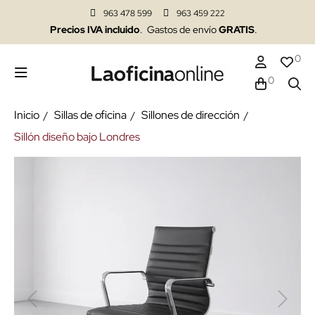
963 478 599
963 459 222
Precios IVA incluido
. Gastos de envío
GRATIS
.
0
0
Inicio
Sillas de oficina
Sillones de dirección
Sillón diseño bajo Londres