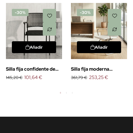
-30%
-30%
Añadir
Añadir
Silla fija confidente de
Silla fija moderna
oficina Manila
101,64 €
Londres
253,25 €
145,20 €
361,79 €