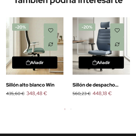
También podría interesarte
-20%
-20%
Añadir
Añadir
Sillón alto blanco Win
Sillón de despacho
348,48 €
Happiness
448,18 €
435,60 €
560,23 €