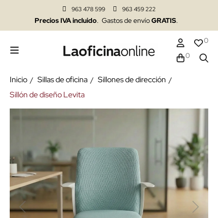
963 478 599
963 459 222
Precios IVA incluido
. Gastos de envío
GRATIS
.
0
0
Inicio
Sillas de oficina
Sillones de dirección
Sillón de diseño Levita