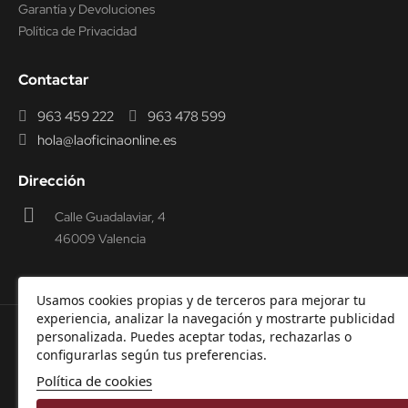
Garantía y Devoluciones
Política de Privacidad
Contactar
963 459 222
963 478 599
hola@laoficinaonline.es
Dirección
Calle Guadalaviar, 4
46009 Valencia
Usamos cookies propias y de terceros para mejorar tu
experiencia, analizar la navegación y mostrarte publicidad
personalizada. Puedes aceptar todas, rechazarlas o
© 2000-2026 Laoficinaonline.
SIDEOFFICE, S.L. CIF
configurarlas según tus preferencias.
B98914336 -
Aviso Legal
-
Política de cookies
-
Política de
Política de cookies
Privacidad
-
Garantía y Devoluciones.