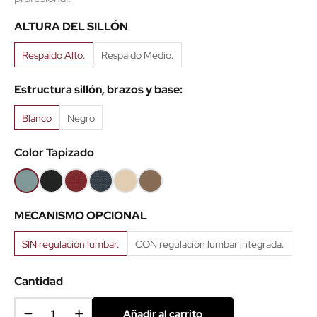
ALTURA DEL SILLÓN
Respaldo Alto.
Respaldo Medio.
Estructura sillón, brazos y base:
Blanco
Negro
Color Tapizado
Aguamarina
Negro
Rojo
Azul
Ecopiel
Ecopiel
8033
MR7
MR01
Beige
Marrón
MECANISMO OPCIONAL
SIN regulación lumbar.
CON regulación lumbar integrada.
Cantidad
Añadir al carrito