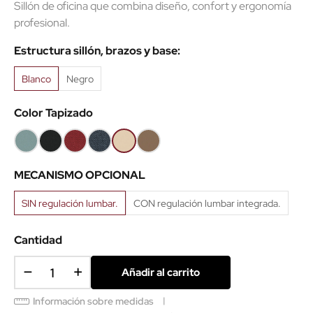
Sillón de oficina que combina diseño, confort y ergonomía
profesional.
Estructura sillón, brazos y base:
Blanco
Negro
Color Tapizado
Aguamarina
Negro
Rojo
Azul
Ecopiel
Ecopiel
8033
MR7
MR01
Beige
Marrón
MECANISMO OPCIONAL
SIN regulación lumbar.
CON regulación lumbar integrada.
Cantidad
Añadir al carrito
Información sobre medidas