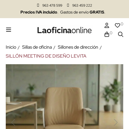
963 478 599
963 459 222
Precios IVA incluido
. Gastos de envío
GRATIS
.
0
0
Inicio
Sillas de oficina
Sillones de dirección
SILLÓN MEETING DE DISEÑO LEVITA