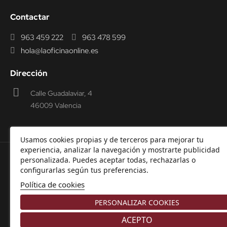
Contactar
963 459 222
963 478 599
hola@laoficinaonline.es
Dirección
Calle Guadalaviar, 4
46009 Valencia
Usamos cookies propias y de terceros para mejorar tu
experiencia, analizar la navegación y mostrarte publicidad
personalizada. Puedes aceptar todas, rechazarlas o
© 2000-2026 Laoficinaonline.
SIDEOFFICE, S.L. CIF
configurarlas según tus preferencias.
B98914336 -
Aviso Legal
-
Política de cookies
-
Política de
Política de cookies
Privacidad
-
Garantía y Devoluciones.
PERSONALIZAR COOKIES
ACEPTO