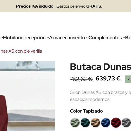
Precios IVA incluido
. Gastos de envío
GRATIS
.
Mobiliario recepción
Almacenamiento
Complementos
Bl
as XS con pie varilla
Butaca Dunas 
639,73 €
752,62 €
-
Sillón Dunas XS con brazos y ba
espacios modernos.
Color Tapizado
Verde
Verde
Taupe
Azul
Granate
Gris
198
47
132
5
4011
108