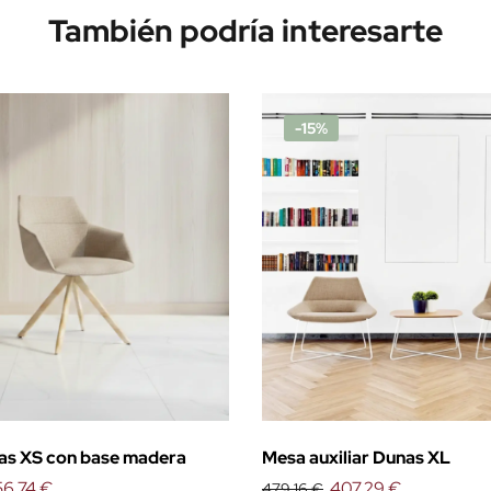
También podría interesarte
-15%
as XS con base madera
Mesa auxiliar Dunas XL
6,74 €
407,29 €
479,16 €