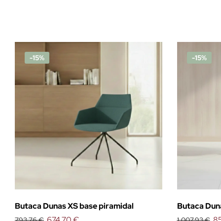
-15%
-15%
Butaca Dunas XS base piramidal
Butaca Dun
674,70 €
85
793,76 €
1.007,93 €