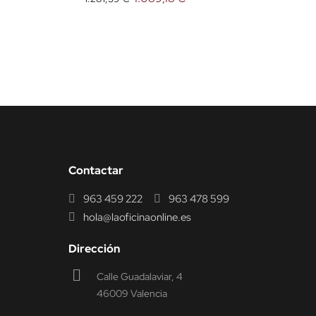
Contactar
963 459 222
963 478 599
hola@laoficinaonline.es
Dirección
Calle Guadalaviar, 4
46009 Valencia