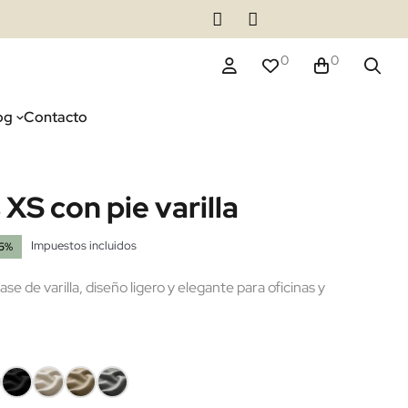
0
0
og
Contacto
XS con pie varilla
Impuestos incluidos
15%
se de varilla, diseño ligero y elegante para oficinas y
Negro
Ecopiel
Ecopiel
Ecopiel
9
Beige
Taupe
Gris