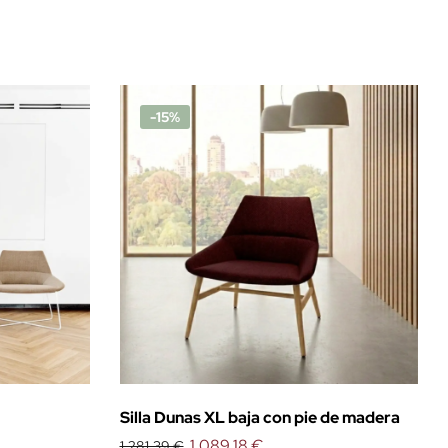
-15%
Silla Dunas XL baja con pie de madera
1.089,18 €
1.281,39 €