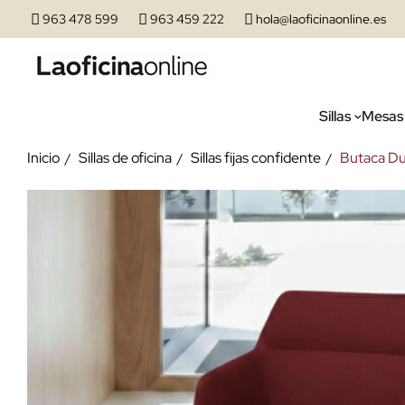
963 478 599
963 459 222
hola@laoficinaonline.es
Sillas
Mesas
Inicio
Sillas de oficina
Sillas fijas confidente
Butaca Dun