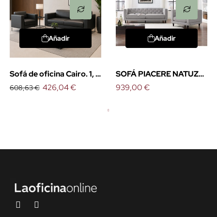
Añadir
Añadir
Sofá de oficina Cairo. 1, 2
SOFÁ PIACERE NATUZZI
y 3 plazas
426,04 €
EDITIONS (bajo
939,00 €
608,63 €
presupuesto)