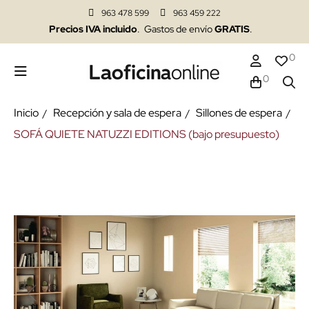
963 478 599
963 459 222
Precios IVA incluido
. Gastos de envío
GRATIS
.
0
0
Inicio
Recepción y sala de espera
Sillones de espera
SOFÁ QUIETE NATUZZI EDITIONS (bajo presupuesto)