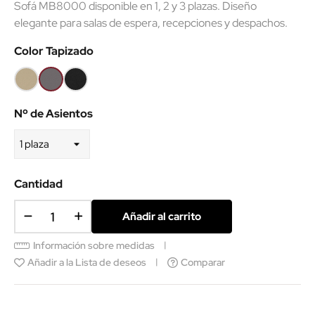
Sofá MB8000 disponible en 1, 2 y 3 plazas. Diseño
elegante para salas de espera, recepciones y despachos.
Color Tapizado
Polipiel
Polipiel
Polipiel
beige
gris
negra
Nº de Asientos
Cantidad
Añadir al carrito
Información sobre medidas
Añadir a la Lista de deseos
Comparar