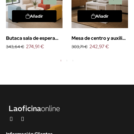
Añadir
Añadir
Butaca sala de espera
Mesa de centro y auxiliar
Bahía
274,91 €
MBR
242,97 €
343,64 €
303,71 €