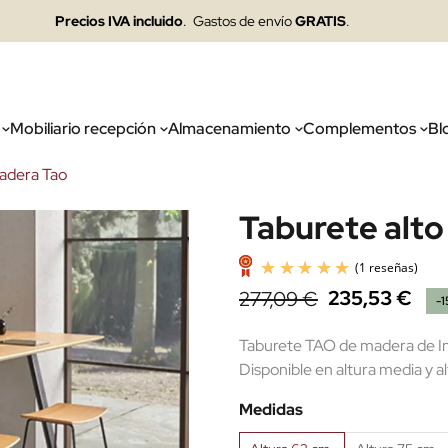
Precios IVA incluido
. Gastos de envío
GRATIS
.
Mobiliario recepción
Almacenamiento
Complementos
Bl
madera Tao
Taburete alt
235,53 €
277,09 €
-
Taburete TAO de madera de Incl
Disponible en altura media y al
Medidas