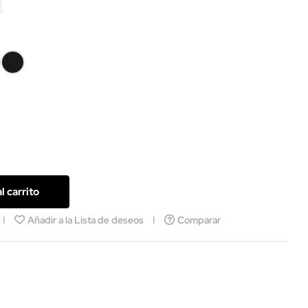
ada
Lacada
en
co
negro
l carrito
Añadir a la Lista de deseos
Comparar