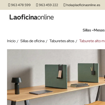
963 478 599
963 459 222
hola@laoficinaonline.es
Sillas
Mesas
Inicio
Sillas de oficina
Taburetes altos
Taburete alto 