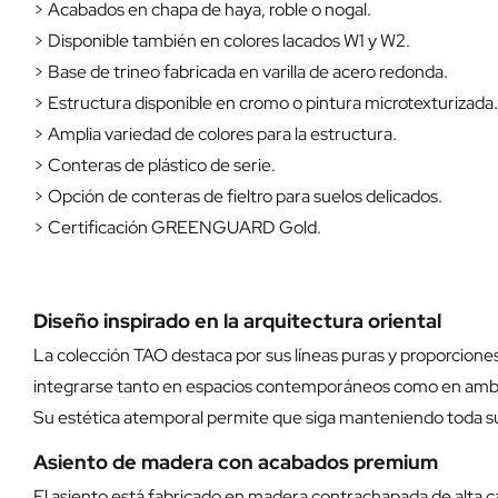
> Acabados en chapa de haya, roble o nogal.
> Disponible también en colores lacados W1 y W2.
> Base de trineo fabricada en varilla de acero redonda.
> Estructura disponible en cromo o pintura microtexturizada.
> Amplia variedad de colores para la estructura.
> Conteras de plástico de serie.
> Opción de conteras de fieltro para suelos delicados.
> Certificación GREENGUARD Gold.
Diseño inspirado en la arquitectura oriental
La colección TAO destaca por sus líneas puras y proporciones
integrarse tanto en espacios contemporáneos como en ambie
Su estética atemporal permite que siga manteniendo toda su 
Asiento de madera con acabados premium
El asiento está fabricado en madera contrachapada de alta ca