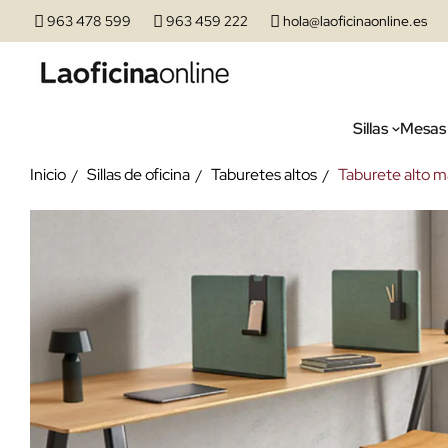
963 478 599
963 459 222
hola@laoficinaonline.es
Sillas
Mesas
Inicio
Sillas de oficina
Taburetes altos
Taburete alto 