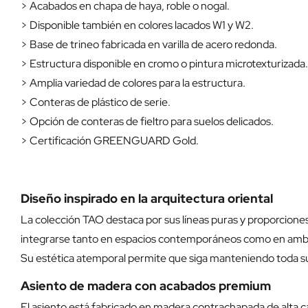
> Acabados en chapa de haya, roble o nogal.
> Disponible también en colores lacados W1 y W2.
> Base de trineo fabricada en varilla de acero redonda.
> Estructura disponible en cromo o pintura microtexturizada.
> Amplia variedad de colores para la estructura.
> Conteras de plástico de serie.
> Opción de conteras de fieltro para suelos delicados.
> Certificación GREENGUARD Gold.
Diseño inspirado en la arquitectura oriental
La colección TAO destaca por sus líneas puras y proporciones
integrarse tanto en espacios contemporáneos como en ambie
Su estética atemporal permite que siga manteniendo toda su 
Asiento de madera con acabados premium
El asiento está fabricado en madera contrachapada de alta ca