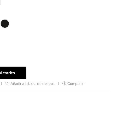
ada
Lacada
en
co
negro
l carrito
Añadir a la Lista de deseos
Comparar