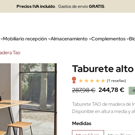
Precios IVA incluido
. Gastos de envío
GRATIS
.
Mobiliario recepción
Almacenamiento
Complementos
Bl
madera Tao
Taburete alt
244,78 €
287,98 €
-
Taburete TAO de madera de Incl
Disponible en altura media y al
Medidas