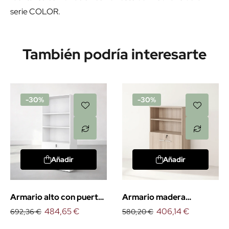
serie COLOR.
También podría interesarte
-30%
-30%
Añadir
Añadir
Armario alto con puertas
Armario madera
bajas
484,65 €
mediano con puertas
406,14 €
692,36 €
580,20 €
bajas