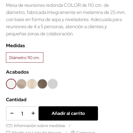
Mesa de reuniones redonda COLOR de 110 cm. de
diámetro, fabricada íntegramente en melamina de 25 mm.
con base en forma de aspa y niveladores. Adecuada para
(1 reseñas)
reuniones de 4 a 5 personas, atención a clientes y
pequeñas zonas de colaboración.
Medidas
Diámetro 110 cm.
Acabados
Blanco
Olmo
Acacia
Nebraska
Gris
claro
claro
Cantidad
Añadir al carrito
Información sobre medidas
Añadir a la Lista de deseos
Comparar