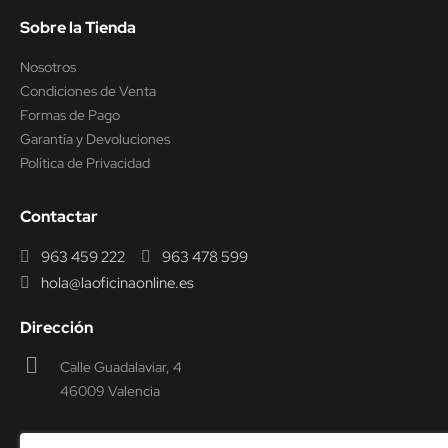
Sobre la Tienda
Nosotros
Condiciones de Venta
Formas de Pago
Garantía y Devoluciones
Política de Privacidad
Contactar
963 459 222
963 478 599
hola@laoficinaonline.es
Dirección
Calle Guadalaviar, 4
46009 Valencia