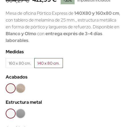
604,27 €
Impuestos incluidos
-30%
Mesa de oficina Pórtico Express de
140X80 y 160x80 cm
,
con tablero de melamina de 25 mm., estructura metálica
en forma de pórtico y largueros de refuerzo. Disponible en
Blanco y Olmo
con
entrega exprés de 3-4 días
laborables
.
Medidas
160 x 80 cm.
140 x 80 cm.
Acabados
Blanco
Olmo
claro
Estructura metal
Blanco
Gris
aluminio