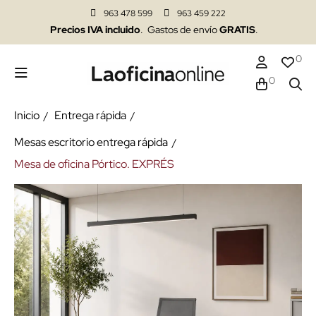
963 478 599
963 459 222
Precios IVA incluido
. Gastos de envío
GRATIS
.
0
0
Inicio
Entrega rápida
Mesas escritorio entrega rápida
Mesa de oficina Pórtico. EXPRÉS