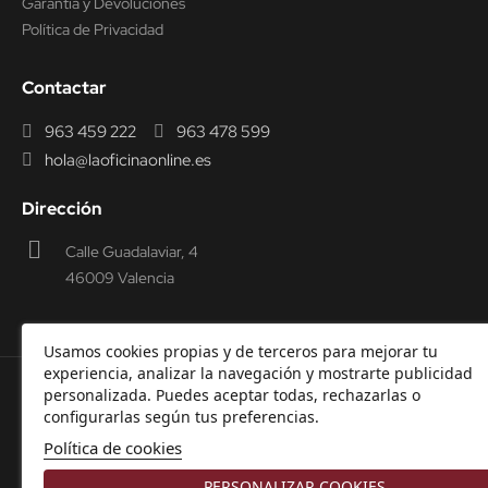
Garantía y Devoluciones
Política de Privacidad
Contactar
963 459 222
963 478 599
hola@laoficinaonline.es
Dirección
Calle Guadalaviar, 4
46009 Valencia
Usamos cookies propias y de terceros para mejorar tu
experiencia, analizar la navegación y mostrarte publicidad
personalizada. Puedes aceptar todas, rechazarlas o
© 2000-2026 Laoficinaonline.
SIDEOFFICE, S.L. CIF
configurarlas según tus preferencias.
B98914336 -
Aviso Legal
-
Política de cookies
-
Política de
Política de cookies
Privacidad
-
Garantía y Devoluciones.
PERSONALIZAR COOKIES