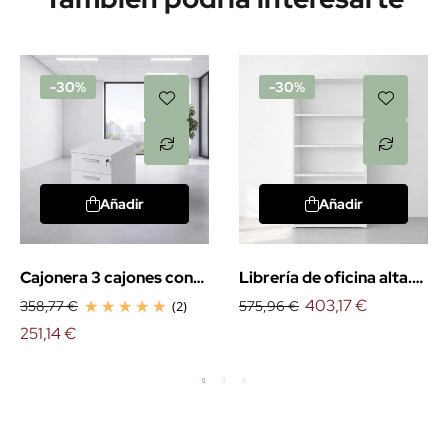
-30%
-30%
Añadir
Añadir
Cajonera 3 cajones con
Librería de oficina alta.
ruedas. EXPRÉS
EXPRÉS
403,17 €
358,77 €
(2)
575,96 €
251,14 €