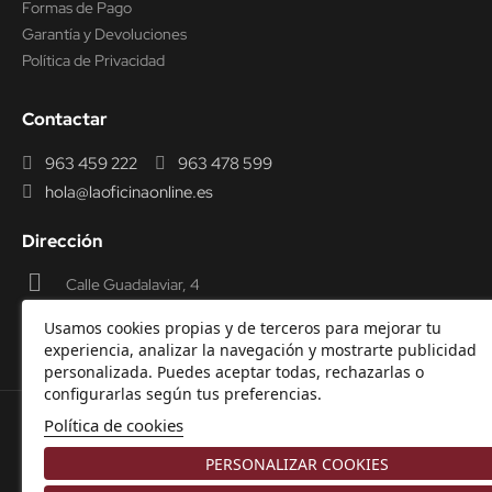
Formas de Pago
Garantía y Devoluciones
Política de Privacidad
Contactar
963 459 222
963 478 599
hola@laoficinaonline.es
Dirección
Calle Guadalaviar, 4
46009 Valencia
Usamos cookies propias y de terceros para mejorar tu
experiencia, analizar la navegación y mostrarte publicidad
personalizada. Puedes aceptar todas, rechazarlas o
configurarlas según tus preferencias.
Política de cookies
© 2000-2026 Laoficinaonline.
SIDEOFFICE, S.L. CIF
PERSONALIZAR COOKIES
B98914336 -
Aviso Legal
-
Política de cookies
-
Política de
Privacidad
-
Garantía y Devoluciones.