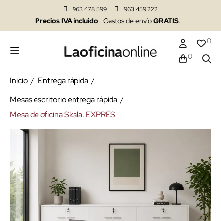
963 478 599
963 459 222
Precios IVA incluido
. Gastos de envío
GRATIS
.
0
0
Inicio
Entrega rápida
Mesas escritorio entrega rápida
Mesa de oficina Skala. EXPRÉS