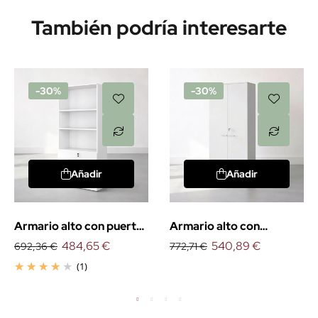
También podría interesarte
-30%
-30%
Añadir
Añadir
Armario alto con puertas
Armario alto con
bajas. EXPRÉS
484,65 €
puertas. EXPRÉS
540,89 €
692,36 €
772,71 €
(1)