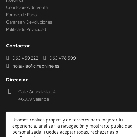
Nosotros
Condiciones de Venta
Formas de Pago
Garantía y Devoluciones
Política de Privacidad
Contactar
963 459 222
963 478 599
hola@laoficinaonline.es
Dirección
Calle Guadalaviar, 4
46009 Valencia
Usamos cookies propias y de terceros para mejorar tu
experiencia, analizar la navegación y mostrarte publicidad
personalizada. Puedes aceptar todas, rechazarlas o
© 2000-2026 Laoficinaonline.
SIDEOFFICE, S.L. CIF