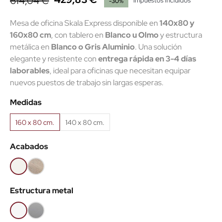
614,04 €
Impuestos incluidos
-30%
Mesa de oficina Skala Express disponible en
140x80 y
160x80 cm
, con tablero en
Blanco u Olmo
y estructura
metálica en
Blanco o Gris Aluminio
. Una solución
elegante y resistente con
entrega rápida en 3-4 días
laborables
, ideal para oficinas que necesitan equipar
nuevos puestos de trabajo sin largas esperas.
Medidas
160 x 80 cm.
140 x 80 cm.
Acabados
Blanco
Olmo
claro
Estructura metal
Blanco
Gris
aluminio