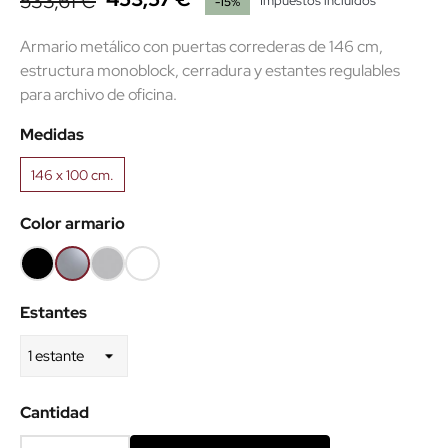
533,61 €
Impuestos incluidos
-15%
Armario metálico con puertas correderas de 146 cm,
estructura monoblock, cerradura y estantes regulables
para archivo de oficina.
Medidas
146 x 100 cm.
Color armario
Negro
Plata
Gris
Súper
RAL9005
RAL9006
RAL7035
blanco
Estantes
RAL9003
Cantidad