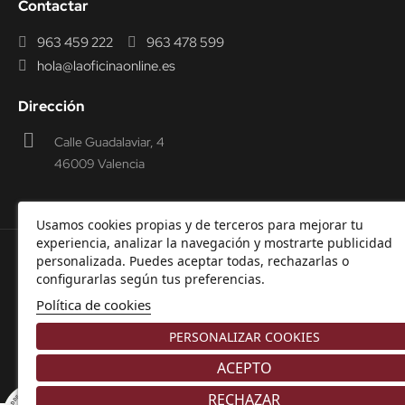
Contactar
963 459 222
963 478 599
hola@laoficinaonline.es
Dirección
Calle Guadalaviar, 4
46009 Valencia
Usamos cookies propias y de terceros para mejorar tu
experiencia, analizar la navegación y mostrarte publicidad
personalizada. Puedes aceptar todas, rechazarlas o
© 2000-2026 Laoficinaonline.
SIDEOFFICE, S.L. CIF
configurarlas según tus preferencias.
B98914336 -
Aviso Legal
-
Política de cookies
-
Política de
Política de cookies
Privacidad
-
Garantía y Devoluciones.
PERSONALIZAR COOKIES
ACEPTO
RECHAZAR