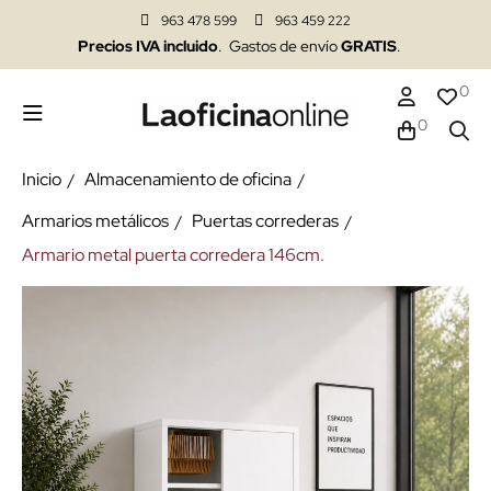
963 478 599
963 459 222
Precios IVA incluido
. Gastos de envío
GRATIS
.
0
0
Inicio
Almacenamiento de oficina
Armarios metálicos
Puertas correderas
Armario metal puerta corredera 146cm.