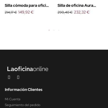
Silla cómoda para oficina
Silla de oficina Aura
Génova
149,92 €
colores
232,32 €
214,17 €
290,40 €
Información Clientes
Mi Cuenta
Seguimiento del pedido