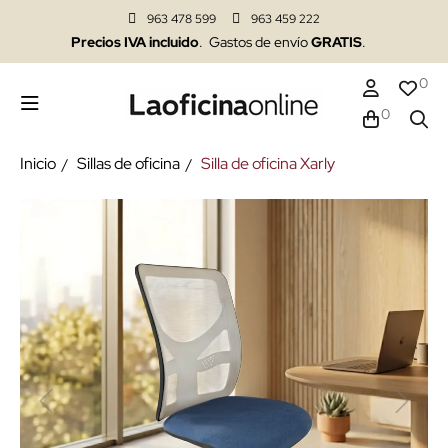
963 478 599
963 459 222
Precios IVA incluido
. Gastos de envío
GRATIS
.
0
0
Inicio
Sillas de oficina
Silla de oficina Xarly