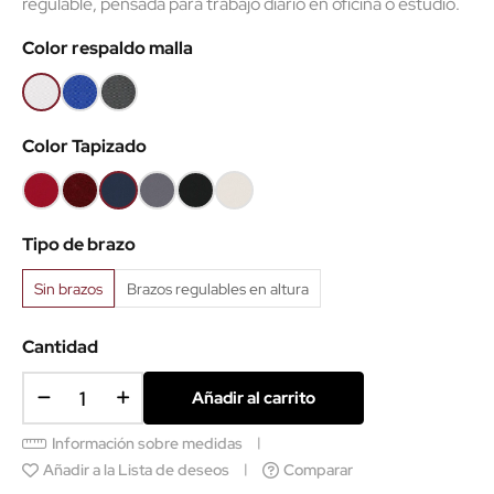
regulable, pensada para trabajo diario en oficina o estudio.
(1 reseñas)
Color respaldo malla
Blanca
Azul
Negra
Color Tapizado
Rojo
Granate
Azul
Gris
Negro
Polipiel
B79
B109
B6098
B8010
B9
Blanca
Tipo de brazo
Sin brazos
Brazos regulables en altura
Cantidad
Añadir al carrito
Información sobre medidas
Añadir a la Lista de deseos
Comparar