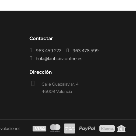
Contactar
963 459 222
963 478 599
hola@laoficinaonline.es
Dirección
Calle Guadalaviar, 4
46009 Valencia
evoluciones.