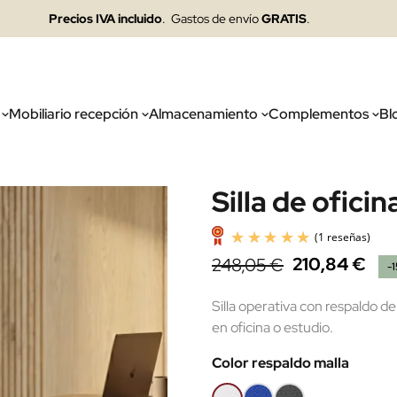
Precios IVA incluido
. Gastos de envío
GRATIS
.
Mobiliario recepción
Almacenamiento
Complementos
Bl
Silla de oficin
210,84 €
248,05 €
-
Silla operativa con respaldo d
en oficina o estudio.
Color respaldo malla
Blanca
Azul
Negra