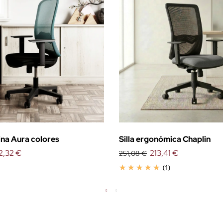
cina Aura colores
Silla ergonómica Chaplin
2,32 €
213,41 €
251,08 €
(1)