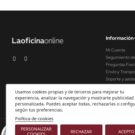
Información 
Mi Cuenta
Seguimiento de
Preguntas Frec
Envío y Transpo
Soporte y asist
Usamos cookies propias y de terceros para mejorar tu
experiencia, analizar la navegación y mostrarte publicidad
personalizada. Puedes aceptar todas, rechazarlas o configu
según tus preferencias.
Política de cookies
© 2000-2026 Laoficinaonline.
SIDEOFFICE, S.L. CIF B9891433
PERSONALIZAR
RECHAZAR
ACEPTO
8.9
COOKIES