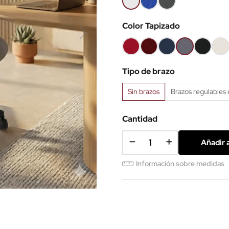
Color Tapizado
Rojo
Granate
Azul
Gris
Negro
Polip
B79
B109
B6098
B8010
B9
Blan
Tipo de brazo
Sin brazos
Brazos regulables 
Cantidad
Añadir a
Información sobre medidas