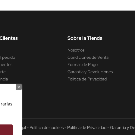
Clientes
Sobre la Tienda
Nosotros
l pedido
Condiciones de Venta
uentes
Formas de Pago
rte
Garantía y Devoluciones
encia
Política de Privacidad
rarlas
6 -
Aviso Legal
-
Política de cookies
-
Política de Privacidad
-
Garantía y D