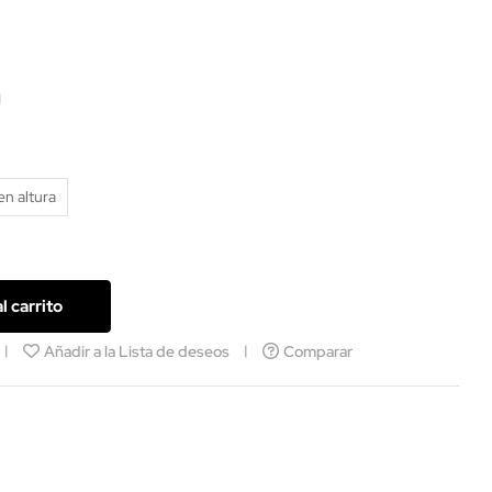
iel
ca
en altura
l carrito
Añadir a la Lista de deseos
Comparar