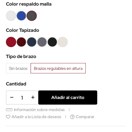
Color respaldo malla
Blanca
Azul
Negra
Color Tapizado
Rojo
Granate
Azul
Gris
Negro
Polipiel
B79
B109
B6098
B8010
B9
Blanca
Tipo de brazo
Sin brazos
Brazos regulables en altura
Cantidad
Añadir al carrito
Información sobre medidas
Añadir a la Lista de deseos
Comparar