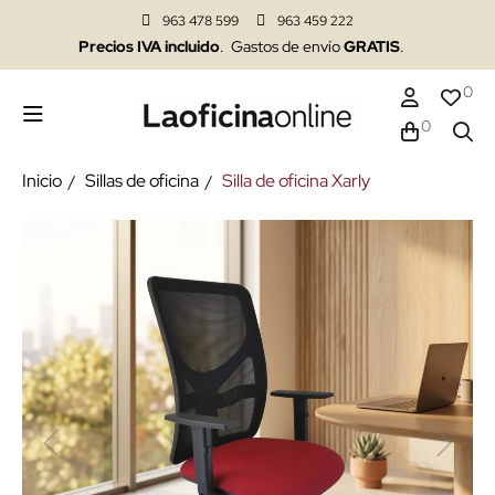
963 478 599
963 459 222
Precios IVA incluido
. Gastos de envío
GRATIS
.
0
0
Inicio
Sillas de oficina
Silla de oficina Xarly