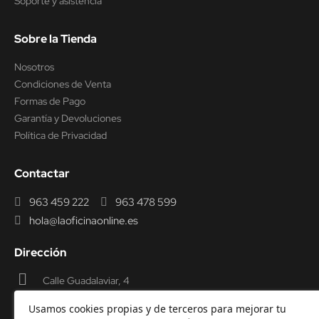
Soporte y asistencia
Sobre la Tienda
Nosotros
Condiciones de Venta
Formas de Pago
Garantía y Devoluciones
Política de Privacidad
Contactar
963 459 222
963 478 599
hola@laoficinaonline.es
Dirección
Calle Guadalaviar, 4
46009 Valencia
Usamos cookies propias y de terceros para mejorar tu