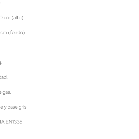
m.
0 cm (alto)
 cm (fondo)
.
dad.
e gas.
 y base gris.
FMA EN1335.