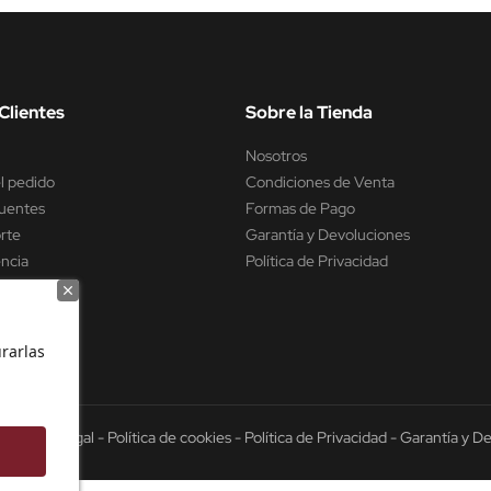
Clientes
Sobre la Tienda
Nosotros
l pedido
Condiciones de Venta
uentes
Formas de Pago
rte
Garantía y Devoluciones
encia
Política de Privacidad
rarlas
6 -
Aviso Legal
-
Política de cookies
-
Política de Privacidad
-
Garantía y D