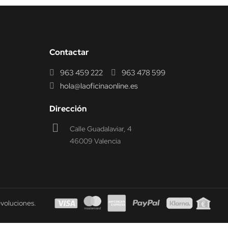
Contactar
963 459 222
963 478 599
hola@laoficinaonline.es
Dirección
Calle Guadalaviar, 4
46009 Valencia
evoluciones.