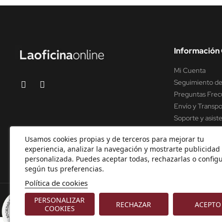
Información 
Mi Cuenta
Seguimiento de
Preguntas Frec
Envío y Transpo
Soporte y asist
Usamos cookies propias y de terceros para mejorar tu
experiencia, analizar la navegación y mostrarte publicidad
personalizada. Puedes aceptar todas, rechazarlas o configu
según tus preferencias.
Política de cookies
© 2000-2026 Laoficinaonline.
SIDEOFFICE, S.L. CIF B9891433
PERSONALIZAR
RECHAZAR
ACEPTO
8.9
COOKIES
/10
226 NOTAS