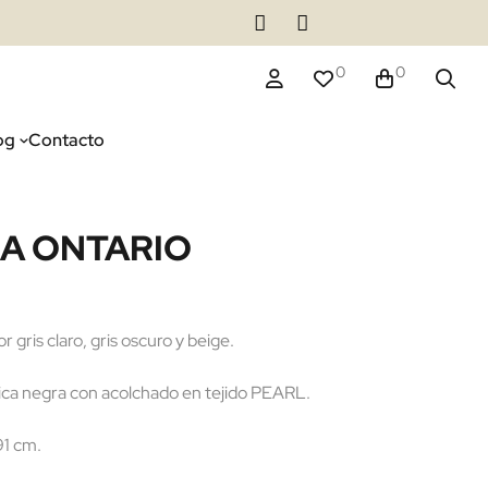
0
0
og
Contacto
NA ONTARIO
r gris claro, gris oscuro y beige.
ica negra con acolchado en tejido PEARL.
91 cm.