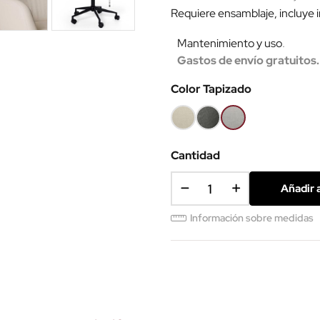
Requiere ensamblaje, incluye 
Mantenimiento y uso
.
Gastos de envío gratuitos.
Color Tapizado
Beige
Gris
Gris
oscuro
claro
SCS
Cantidad
Añadir a
Información sobre medidas