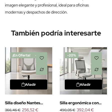
imagen elegante y profesional, ideal para oficinas
modernas y despachos de dirección.
También podría interesarte
¡En Oferta!
-30%
-20%
Añadir
Añadir
Silla diseño Nantes
Silla ergonómica con
blanca
256,52 €
cabezal Niza blanca
392,04 €
366,46 €
490,05 €