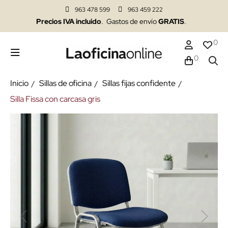
963 478 599
963 459 222
Precios IVA incluido
. Gastos de envío
GRATIS
.
0
0
Inicio
Sillas de oficina
Sillas fijas confidente
Silla Fissa con carcasa gris