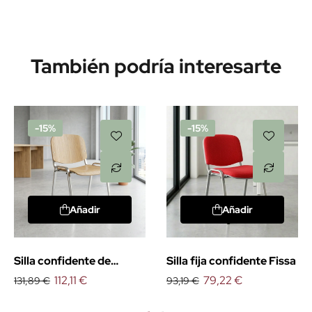
También podría interesarte
-15%
-15%
Añadir
Añadir
Silla confidente de
Silla fija confidente Fissa
madera Fissa
112,11 €
79,22 €
131,89 €
93,19 €