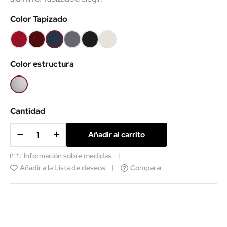
Color Tapizado
Rojo
Granate
Azul
Gris
Negro
Polipiel
B79
B109
marino
B8010
B9
Blanca
Color estructura
B98
Gris
aluminio
Cantidad
Añadir al carrito
Información sobre medidas
Añadir a la Lista de deseos
Comparar