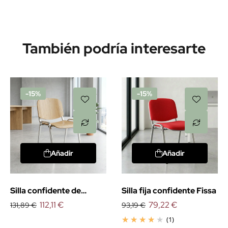
También podría interesarte
-15%
-15%
Añadir
Añadir
Silla confidente de
Silla fija confidente Fissa
madera Fissa
112,11 €
79,22 €
131,89 €
93,19 €
(1)