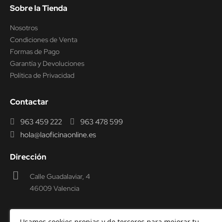
Sobre la Tienda
Nosotros
Condiciones de Venta
Formas de Pago
Garantía y Devoluciones
Política de Privacidad
Contactar
963 459 222
963 478 599
hola@laoficinaonline.es
Dirección
Calle Guadalaviar, 4
46009 Valencia
Usamos cookies propias y de terceros para mejorar tu