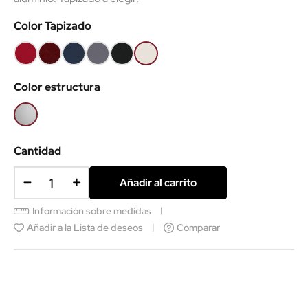
Color Tapizado
Rojo
Granate
Azul
Gris
Negro
Polipiel
B79
B109
marino
B8010
B9
Blanca
Color estructura
B98
Gris
aluminio
Cantidad
Añadir al carrito
Información sobre medidas
Añadir a la Lista de deseos
Comparar