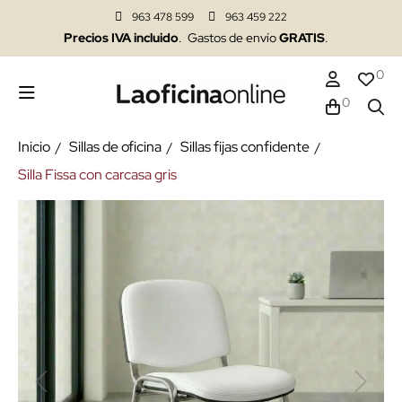
963 478 599
963 459 222
Precios IVA incluido
. Gastos de envío
GRATIS
.
0
0
Inicio
Sillas de oficina
Sillas fijas confidente
Silla Fissa con carcasa gris