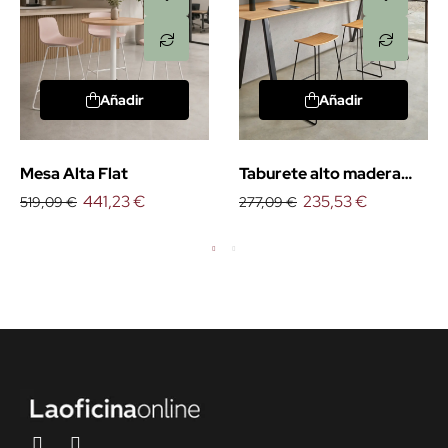
Añadir
Añadir
Mesa Alta Flat
Taburete alto madera
441,23 €
Tao
235,53 €
519,09 €
277,09 €