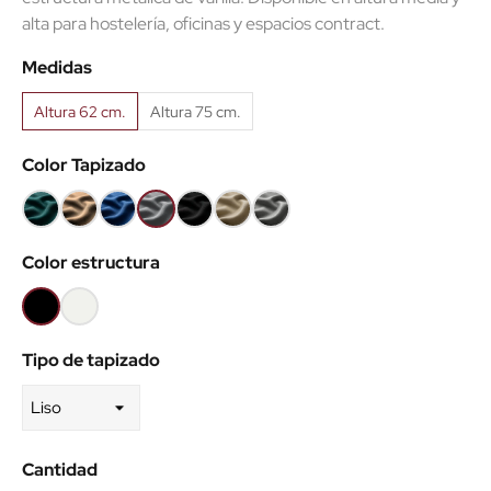
alta para hostelería, oficinas y espacios contract.
Medidas
Altura 62 cm.
Altura 75 cm.
Color Tapizado
Verde
Taupe
Azul
Gris
Negro
Ecopiel
Ecopiel
47
132
5
108
9
Taupe
Gris
Color estructura
Negro
Blanco
Tipo de tapizado
Cantidad