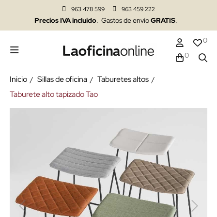
963 478 599
963 459 222
Precios IVA incluido
. Gastos de envío
GRATIS
.
0
0
Inicio
Sillas de oficina
Taburetes altos
Taburete alto tapizado Tao