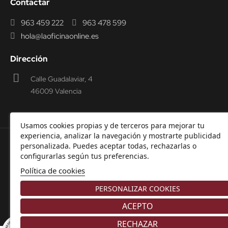
Contactar
963 459 222
963 478 599
hola@laoficinaonline.es
Dirección
Calle Guadalaviar, 4
46009 Valencia
Usamos cookies propias y de terceros para mejorar tu
experiencia, analizar la navegación y mostrarte publicidad
personalizada. Puedes aceptar todas, rechazarlas o
© 2000-2026 Laoficinaonline.
SIDEOFFICE, S.L. CIF
configurarlas según tus preferencias.
B98914336 -
Aviso Legal
-
Política de cookies
-
Política de
Política de cookies
Privacidad
-
Garantía y Devoluciones.
PERSONALIZAR COOKIES
ACEPTO
RECHAZAR