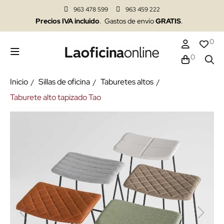
963 478 599
963 459 222
Precios IVA incluido
. Gastos de envío
GRATIS
.
0
0
Inicio
Sillas de oficina
Taburetes altos
Taburete alto tapizado Tao