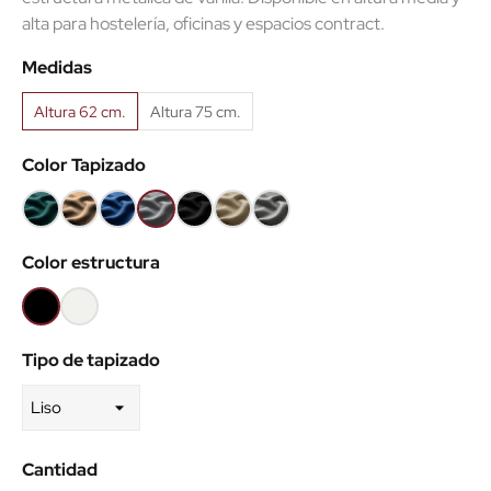
alta para hostelería, oficinas y espacios contract.
Medidas
Altura 62 cm.
Altura 75 cm.
Color Tapizado
Verde
Taupe
Azul
Gris
Negro
Ecopiel
Ecopiel
47
132
5
108
9
Taupe
Gris
Color estructura
Negro
Blanco
Tipo de tapizado
Cantidad