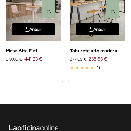
Añadir
Añadir
Mesa Alta Flat
Taburete alto madera
441,23 €
Tao
235,53 €
519,09 €
277,09 €
(1)