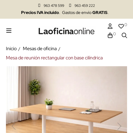
963 478 599
963 459 222
Precios IVA incluido
. Gastos de envío
GRATIS
.
0
0
Inicio
Mesas de oficina
Mesa de reunión rectangular con base cilíndrica