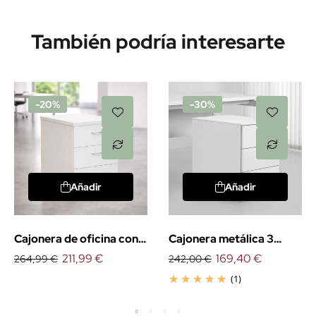
También podría interesarte
-20%
-30%
Añadir
Añadir
Cajonera de oficina con
Cajonera metálica 3
ruedas
211,99 €
cajones Atenas
169,40 €
264,99 €
242,00 €
(1)