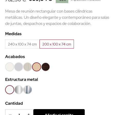
Mesa de reunión rectangular con bases cilíndricas
metálicas. Un diseño elegante y contemporáneo para salas
de juntas, despachos y espacios de colaboración.
Medidas
240 x 100 x 74 cm
200 x 100 x 74 cm
Acabados
Blanco
Gris
Roble
Haya
Wengué
claro
(EMF)
(EMF)
Estructura metal
Blanco
Gris
Platino
EMF
EMF
Cantidad