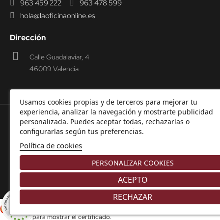
963 459 222
963 478 599
hola@laoficinaonline.es
Dirección
Calle Guadalaviar, 4
46009 Valencia
Usamos cookies propias y de terceros para mejorar tu
experiencia, analizar la navegación y mostrarte publicidad
personalizada. Puedes aceptar todas, rechazarlas o
© 2000-2026 Laoficinaonline.
SIDEOFFICE, S.L. CIF
configurarlas según tus preferencias.
B98914336 -
Aviso Legal
-
Política de cookies
-
Política de
Política de cookies
Privacidad
-
Garantía y Devoluciones.
PERSONALIZAR COOKIES
ACEPTO
RECHAZAR
8.9
/10
Comerciante aprobado por la Sociedad de Opiniones Contrastadas,
haga
226 NOTAS
clic aquí para mostrar el certificado
.