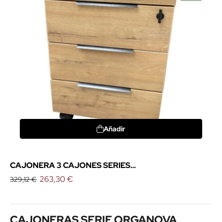
Añadir
CAJONERA 3 CAJONES SERIES
PIRAMID/ORGANOVA DE EMOBOK
263,30 €
329,12 €
CAJONERAS SERIE ORGANOVA