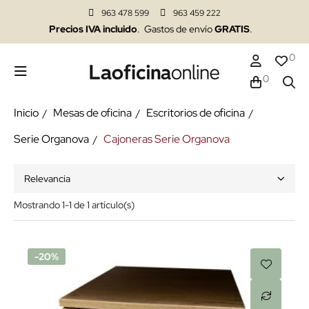
963 478 599
963 459 222
Precios IVA incluido
. Gastos de envío
GRATIS
.
0
0
Inicio
Mesas de oficina
Escritorios de oficina
Serie Organova
Cajoneras Serie Organova
Relevancia
Mostrando 1-1 de 1 artículo(s)
-20%